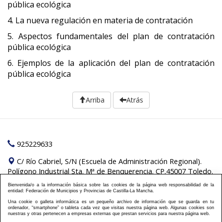
pública ecológica
4. La nueva regulación en materia de contratación
5. Aspectos fundamentales del plan de contratación
pública ecológica
6. Ejemplos de la aplicación del plan de contratación
pública ecológica
Arriba
Atrás
925229633
C/ Río Cabriel, S/N (Escuela de Administración Regional).
Polígono Industrial Sta. Mª de Benquerencia. CP.45007 Toledo.
Bienvenida/o a la información básica sobre las cookies de la página web responsabilidad de la
Pilar de los Reyes Montero:
formacion@fempclm.es
entidad: Federación de Municipios y Provincias de Castilla-La Mancha.
Una cookie o galleta informática es un pequeño archivo de información que se guarda en tu
Política Cookies
Política Privacidad
Información
|
|
ordenador, “smartphone” o tableta cada vez que visitas nuestra página web. Algunas cookies son
nuestras y otras pertenecen a empresas externas que prestan servicios para nuestra página web.
Plan de formación
Aviso Legal
Cursos On Line
|
|
|