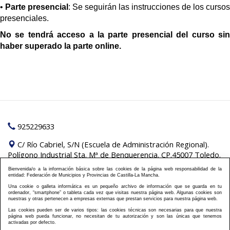
•
Parte presencial
: Se seguirán las instrucciones de los cursos
presenciales.
No se tendrá acceso a la parte presencial del curso sin
haber superado la parte online.
925229633
C/ Río Cabriel, S/N (Escuela de Administración Regional).
Polígono Industrial Sta. Mª de Benquerencia. CP.45007 Toledo.
Bienvenida/o a la información básica sobre las cookies de la página web responsabilidad de la
Pilar de los Reyes Montero:
formacion@fempclm.es
entidad: Federación de Municipios y Provincias de Castilla-La Mancha.
Una cookie o galleta informática es un pequeño archivo de información que se guarda en tu
Política Cookies
Política Privacidad
Información
|
|
ordenador, “smartphone” o tableta cada vez que visitas nuestra página web. Algunas cookies son
nuestras y otras pertenecen a empresas externas que prestan servicios para nuestra página web.
Plan de formación
Aviso Legal
Cursos On Line
|
|
|
Las cookies pueden ser de varios tipos: las cookies técnicas son necesarias para que nuestra
Semipresenciales
Presenciales
Contacto
Acceso
|
|
|
|
página web pueda funcionar, no necesitan de tu autorización y son las únicas que tenemos
Campus
Matriculación
Preguntas frecuentes
activadas por defecto.
|
|