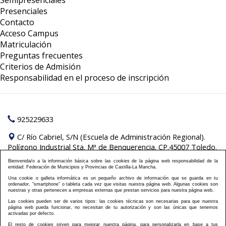
Semipresenciales
Presenciales
Contacto
Acceso Campus
Matriculación
Preguntas frecuentes
Criterios de Admisión
Responsabilidad en el proceso de inscripción
925229633
C/ Río Cabriel, S/N (Escuela de Administración Regional).
Polígono Industrial Sta. Mª de Benquerencia. CP.45007 Toledo.
Bienvenida/o a la información básica sobre las cookies de la página web responsabilidad de la
Pilar de los Reyes Montero:
formacion@fempclm.es
entidad: Federación de Municipios y Provincias de Castilla-La Mancha.
Una cookie o galleta informática es un pequeño archivo de información que se guarda en tu
Política Cookies
Política Privacidad
Información
|
|
ordenador, “smartphone” o tableta cada vez que visitas nuestra página web. Algunas cookies son
nuestras y otras pertenecen a empresas externas que prestan servicios para nuestra página web.
Plan de formación
Aviso Legal
Cursos On Line
|
|
|
Las cookies pueden ser de varios tipos: las cookies técnicas son necesarias para que nuestra
Semipresenciales
Presenciales
Contacto
Acceso
|
|
|
|
página web pueda funcionar, no necesitan de tu autorización y son las únicas que tenemos
Campus
Matriculación
Preguntas frecuentes
activadas por defecto.
|
|
El resto de cookies sirven para mejorar nuestra página, para personalizarla en base a tus