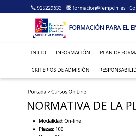
925229633
formacion@fempclm.es
Co
FORMACIÓN PARA EL 
INICIO
INFORMACIÓN
PLAN DE FORM
CRITERIOS DE ADMISIÓN
RESPONSABILID
Portada
>
Cursos On Line
NORMATIVA DE LA P
Modalidad:
On-line
Plazas:
100