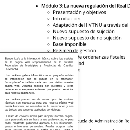
Módulo 3:
La nueva regulación del Real 
Presentación y objetivos
Introducción
Adaptación del IIVTNU a través del
Nuevo supuesto de sujeción
Nuevo supuesto de no sujeción
Base imponible
Régimen de gestión
Afectación de ordenanzas fiscales
Bienvenida/o a la información básica sobre las cookies
Retroactividad
de la página web responsabilidad de la entidad:
Federación de Municipios y Provincias de Castilla-
Puntos clave
La Mancha.
Una cookie o galleta informática es un pequeño archivo
de información que se guarda en tu ordenador,
“smartphone” o tableta cada vez que visitas nuestra
página web. Algunas cookies son nuestras y otras
pertenecen a empresas externas que prestan servicios
para nuestra página web.
Las cookies pueden ser de varios tipos: las cookies
técnicas son necesarias para que nuestra página web
pueda funcionar, no necesitan de tu autorización y son
925229633
las únicas que tenemos activadas por defecto.
El resto de cookies sirven para mejorar nuestra página,
C/ Río Cabriel, S/N (Escuela de Administración Re
para personalizarla en base a tus preferencias, o para
poder mostrarte publicidad ajustada a tus búsquedas,
gustos e intereses personales. Puedes aceptar todas