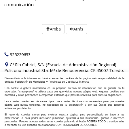
comunicación.
Arriba
Atrás
925229633
C/ Río Cabriel, S/N (Escuela de Administración Regional).
Polígono Industrial Sta. Mª de Benquerencia. CP.45007 Toledo.
Bienvenida/o a la información básica sobre las cookies de la página web responsabilidad de la
Pilar de los Reyes Montero:
formacion@fempclm.es
entidad: Federación de Municipios y Provincias de Castilla-La Mancha.
Una cookie o galleta informática es un pequeño archivo de información que se guarda en tu
Política Cookies
Política Privacidad
Información
|
|
ordenador, “smartphone” o tableta cada vez que visitas nuestra página web. Algunas cookies son
nuestras y otras pertenecen a empresas externas que prestan servicios para nuestra página web.
Plan de formación
Aviso Legal
Cursos On Line
|
|
|
Las cookies pueden ser de varios tipos: las cookies técnicas son necesarias para que nuestra
Semipresenciales
Presenciales
Contacto
Acceso
|
|
|
|
página web pueda funcionar, no necesitan de tu autorización y son las únicas que tenemos
Campus
Matriculación
Preguntas frecuentes
activadas por defecto.
|
|
Criterios de Admisión
Responsabilidad en el proceso
El resto de cookies sirven para mejorar nuestra página, para personalizarla en base a tus
|
|
preferencias, o para poder mostrarte publicidad ajustada a tus búsquedas, gustos e intereses
de inscripción
Mapa Web
|
personales. Puedes aceptar todas estas cookies pulsando el botón ACEPTA TODO o configurarlas
o rechazar su uso clicando en el apartado CONFIGURACIÓN DE COOKIES.